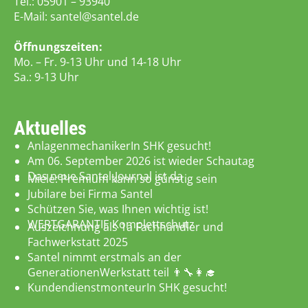
Tel.:
05901 – 93940
E-Mail:
santel@santel.de
Öffnungszeiten:
Mo. – Fr. 9-13 Uhr und 14-18 Uhr
Sa.: 9-13 Uhr
Aktuelles
AnlagenmechanikerIn SHK gesucht!
Am 06. September 2026 ist wieder Schautag
Das neue Santel-Journal ist da
Miele: Premium kann so günstig sein
Jubilare bei Firma Santel
Schützen Sie, was Ihnen wichtig ist!
WERTGARANTIE Komplettschutz
Auszeichnung als 1a Fachhändler und
Fachwerkstatt 2025
Santel nimmt erstmals an der
GenerationenWerkstatt teil 👨‍🔧👩‍🎓
KundendienstmonteurIn SHK gesucht!