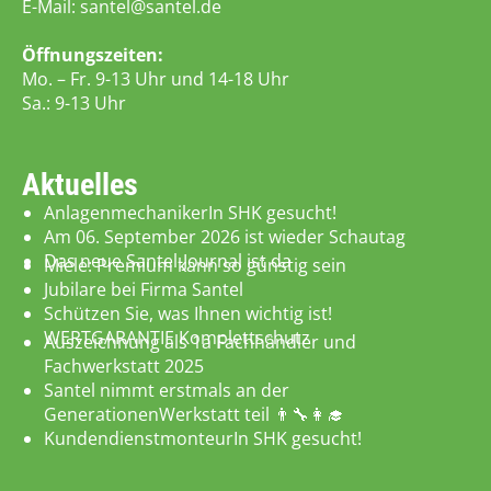
E-Mail:
santel@santel.de
Öffnungszeiten:
Mo. – Fr. 9-13 Uhr und 14-18 Uhr
Sa.: 9-13 Uhr
Aktuelles
AnlagenmechanikerIn SHK gesucht!
Am 06. September 2026 ist wieder Schautag
Das neue Santel-Journal ist da
Miele: Premium kann so günstig sein
Jubilare bei Firma Santel
Schützen Sie, was Ihnen wichtig ist!
WERTGARANTIE Komplettschutz
Auszeichnung als 1a Fachhändler und
Fachwerkstatt 2025
Santel nimmt erstmals an der
GenerationenWerkstatt teil 👨‍🔧👩‍🎓
KundendienstmonteurIn SHK gesucht!