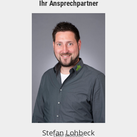
Ihr Ansprechpartner
Stefan Lohbeck
Leiter Badstudio