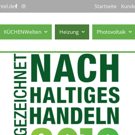
ntel.de
Startseite
Kunde
KÜCHENWelten
Heizung
Photovoltaik