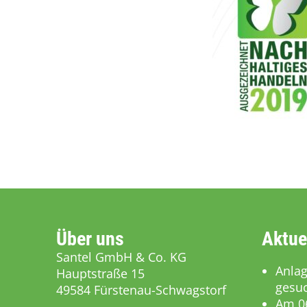
Über uns
Aktue
Santel GmbH & Co. KG
Anla
Hauptstraße 15
gesuc
49584 Fürstenau-Schwagstorf
Am 06