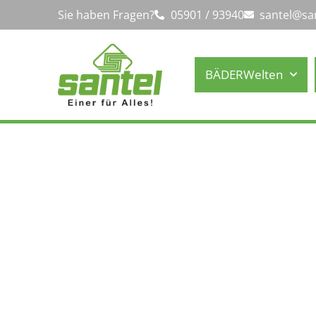
Sie haben Fragen?
05901 / 93940
santel@sa
BÄDERWelten