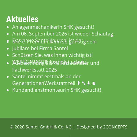
Aktuelles
AnlagenmechanikerIn SHK gesucht!
Am 06. September 2026 ist wieder Schautag
Das neue Santel-Journal ist da
Miele: Premium kann so günstig sein
Jubilare bei Firma Santel
Schützen Sie, was Ihnen wichtig ist!
WERTGARANTIE Komplettschutz
Auszeichnung als 1a Fachhändler und
Fachwerkstatt 2025
Santel nimmt erstmals an der
GenerationenWerkstatt teil 👨‍🔧👩‍🎓
KundendienstmonteurIn SHK gesucht!
© 2026 Santel GmbH & Co. KG
|
Designed by 2CONCEPTS